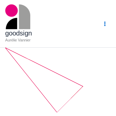
Aller
au
contenu
goodsign
Aurélie Vannier