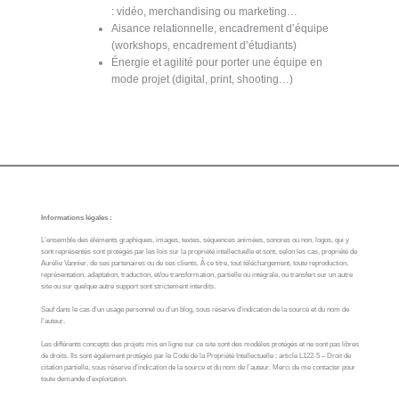
: vidéo, merchandising ou marketing…
Aisance relationnelle, encadrement d’équipe
(workshops, encadrement d’étudiants)
Énergie et agilité pour porter une équipe en
mode projet (digital, print, shooting…)
Informations légales :
L’ensemble des éléments graphiques, images, textes, séquences animées, sonores ou non, logos, qui y
sont représentés sont protégés par les lois sur la propriété intellectuelle et sont, selon les cas, propriété de
Aurélie Vannier, de ses partenaires ou de ses clients. À ce titre, tout téléchargement, toute reproduction,
représentation, adaptation, traduction, et/ou transformation, partielle ou intégrale, ou transfert sur un autre
site ou sur quelque autre support sont strictement interdits.
Sauf dans le cas d’un usage personnel ou d’un blog, sous réserve d’indication de la source et du nom de
l’auteur.
Les différents concepts des projets mis en ligne sur ce site sont des modèles protégés et ne sont pas libres
de droits. Ils sont également protégés par le Code de la Propriété Intellectuelle : article L122-5 – Droit de
citation partielle, sous réserve d’indication de la source et du nom de l’auteur. Merci de me contacter pour
toute demande d’exploitation.