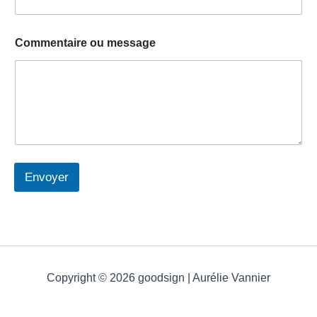
o
Commentaire ou message
u
o
u
o
u
Envoyer
Copyright © 2026 goodsign | Aurélie Vannier