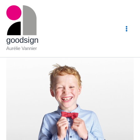
Aller
au
contenu
goodsign
Aurélie Vannier