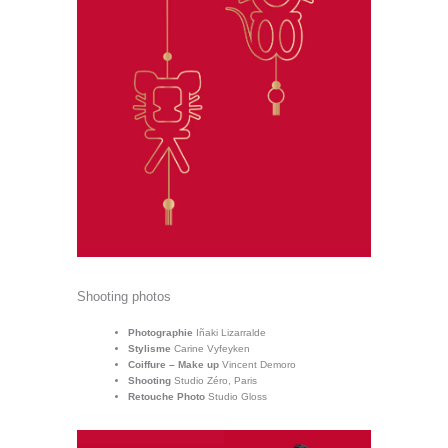
Shooting photos
Photographie
Iñaki Lizarralde
Stylisme
Carine Vyfeyken
Coiffure – Make up
Vincent Demoro
Shooting
Studio Zéro, Paris
Retouche Photo
Studio Gloss