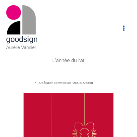
Aller
au
contenu
goodsign
Aurélie Vannier
L’année du rat
Opération commerciale
Okaïdi-Obaïbi