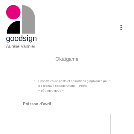
Aller
au
contenu
goodsign
Aurélie Vannier
Okaïgame
Ensembles de posts et animations graphiques pour
les réseaux sociaux Okaïdi – Posts
« pédagogiques »
Poisson d’avril