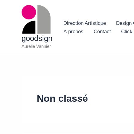
Aller
au
contenu
Direction Artistique
Design 
À propos
Contact
Click
goodsign
Aurélie Vannier
Non classé